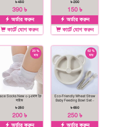
৳ 450
৳ 200
390 ৳
150 ৳
অর্ডার করুন
অর্ডার করুন
কার্টে যোগ করুন
কার্টে যোগ করুন
20 %
62 %
ছাড়
ছাড়
ace Socks New ০-১২মাস ফ্রি
Eco-Friendly Wheat Straw
সাইজ
Baby Feeding Bowl Set –
Safe & Durable
৳ 250
৳ 650
200 ৳
250 ৳
অর্ডার করুন
অর্ডার করুন