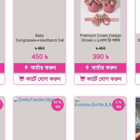
Baby
Premium Crown Design
Sunglasses+Headband Set
Shoes ০-১২মাস ফ্রি সাইজ
S
৳ 650
৳ 450
450 ৳
390 ৳
অর্ডার করুন
অর্ডার করুন
কার্টে যোগ করুন
কার্টে যোগ করুন
%
30 %
3 %
ছাড়
ছাড়