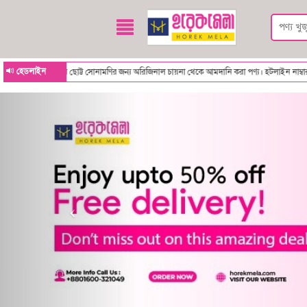
হেডলাইন
সোনামণির জন্য অরিজিনাল চায়না থেকে আমদানি করা পণ্য। হটলাইন নাম্বারঃ 01600321049