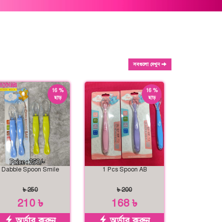
সবগুলো দেখুন
16 %
16 %
ছাড়
ছাড়
Dabble Spoon Smile
1 Pcs Spoon AB
৳ 250
৳ 200
210 ৳
168 ৳
অর্ডার করুন
অর্ডার করুন