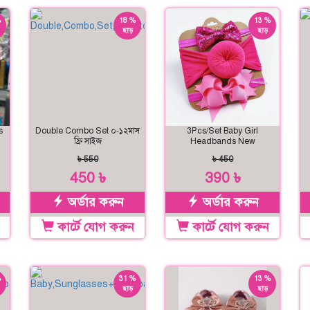
%
18 %
13 %
ছাড়
ছাড়
s
Double Combo Set ০-১২মাস
3Pcs/Set Baby Girl
ফ্রি সাইজ
Headbands New
৳ 550
৳ 450
450 ৳
390 ৳
অর্ডার করুন
অর্ডার করুন
কার্টে যোগ করুন
কার্টে যোগ করুন
%
31 %
13 %
ছাড়
ছাড়