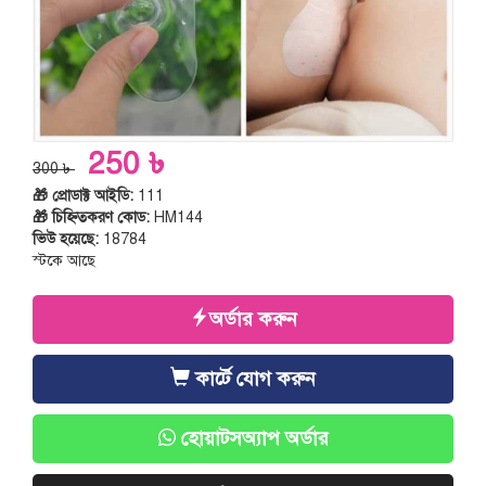
250 ৳
300 ৳
🎁 প্রোডাক্ট আইডি:
111
🎁 চিহ্নিতকরণ কোড:
HM144
ভিউ হয়েছে:
18784
স্টকে আছে
অর্ডার করুন
কার্টে যোগ করুন
হোয়াটসঅ্যাপ অর্ডার