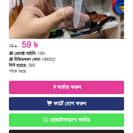
59 ৳
70 ৳
🎁 প্রোডাক্ট আইডি:
180
🎁 চিহ্নিতকরণ কোড:
HM202
ভিউ হয়েছে:
385
স্টকে আছে
অর্ডার করুন
কার্টে যোগ করুন
হোয়াটসঅ্যাপ অর্ডার