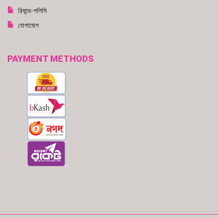
রিফান্ড-পলিসি
যোগাযোগ
PAYMENT METHODS