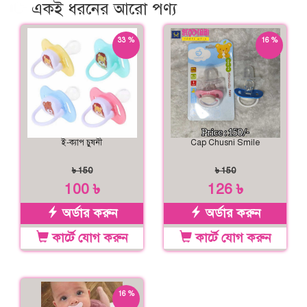
একই ধরনের আরো পণ্য
33 %
16 %
ছাড়
ছাড়
ই-ক্যাপ চুষনী
Cap Chusni Smile
৳ 150
৳ 150
100 ৳
126 ৳
অর্ডার করুন
অর্ডার করুন
কার্টে যোগ করুন
কার্টে যোগ করুন
16 %
ছাড়