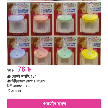
76 ৳
90 ৳
🎁 প্রোডাক্ট আইডি:
184
🎁 চিহ্নিতকরণ কোড:
HM209
ভিউ হয়েছে:
1368
স্টকে আছে
অর্ডার করুন