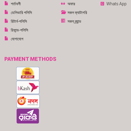
শর্তাবলী
অফার
Whats App
ডেলিভারি পলিসি
সকল ক্যাটাগরি
রিটার্ন-পলিসি
সকল ব্র্যান্ড
রিফান্ড-পলিসি
যোগাযোগ
PAYMENT METHODS