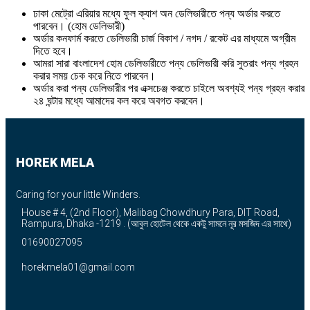
ঢাকা মেট্রো এরিয়ার মধ্যে ফুল ক্যাশ অন ডেলিভারীতে পন্য অর্ডার করতে
পারবেন। (হোম ডেলিভারী)
অর্ডার কনফার্ম করতে ডেলিভারী চার্জ বিকাশ / নগদ / রকেট এর মাধ্যমে অগ্রীম
দিতে হবে।
আমরা সারা বাংলাদেশ হোম ডেলিভারীতে পন্য ডেলিভারী করি সুতরাং পন্য গ্রহন
করার সময় চেক করে নিতে পারবেন।
অর্ডার করা পন্য ডেলিভারীর পর এক্সচেঞ্জ করতে চাইলে অবশ্যই পন্য গ্রহন করার
২৪ ঘন্টার মধ্যে আমাদের কল করে অবগত করবেন।
HOREK MELA
Caring for your little Winders.
House # 4, (2nd Floor), Malibag Chowdhury Para, DIT Road,
Rampura, Dhaka -1219 . (আবুল হোটেল থেকে একটু সামনে নূর মসজিদ এর সাথে)
01690027095
horekmela01@gmail.com