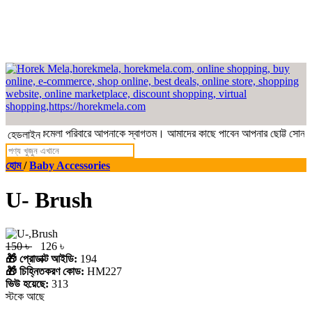
a - হরেকমেলা পরিবারে আপনাকে স্বাগতম। আমাদের কাছে পাবেন আপনার ছোট্ট সোনামণি
হেডলাইন
হোম
/
Baby Accessories
U- Brush
150 ৳
126 ৳
🎁 প্রোডাক্ট আইডি:
194
🎁 চিহ্নিতকরণ কোড:
HM227
ভিউ হয়েছে:
313
স্টকে আছে