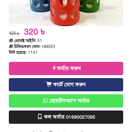
320 ৳
420 ৳
🎁 প্রোডাক্ট আইডি:
51
🎁 চিহ্নিতকরণ কোড:
HM093
ভিউ হয়েছে:
1141
অর্ডার করুন
কার্টে যোগ করুন
হোয়াটসঅ্যাপ অর্ডার
কল অর্ডার
01690027095