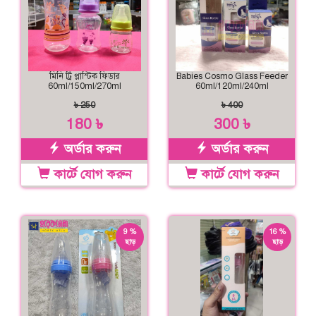
মিনি ট্রি প্লাস্টিক ফিডার
Babies Cosmo Glass Feeder
60ml/150ml/270ml
60ml/120ml/240ml
৳ 250
৳ 400
180 ৳
300 ৳
অর্ডার করুন
অর্ডার করুন
কার্টে যোগ করুন
কার্টে যোগ করুন
9 %
16 %
ছাড়
ছাড়