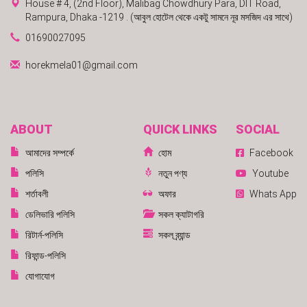
House # 4, (2nd Floor), Malibag Chowdhury Para, DIT Road,
Rampura, Dhaka -1219 . (আবুল হোটেল থেকে একটু সামনে নূর মসজিদ এর সাথে)
01690027095
horekmela01@gmail.com
ABOUT
QUICK LINKS
SOCIAL
আমাদের সম্পর্কে
হোম
Facebook
পলিসি
নতুন পণ্য
Youtube
শর্তাবলী
অফার
Whats App
ডেলিভারি পলিসি
সকল ক্যাটাগরি
রিটার্ন-পলিসি
সকল ব্র্যান্ড
রিফান্ড-পলিসি
যোগাযোগ