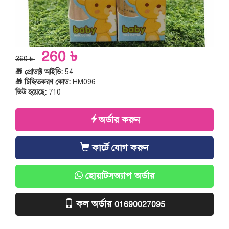
260 ৳
360 ৳
🎁 প্রোডাক্ট আইডি:
54
🎁 চিহ্নিতকরণ কোড:
HM096
ভিউ হয়েছে:
710
অর্ডার করুন
কার্টে যোগ করুন
হোয়াটসঅ্যাপ অর্ডার
কল অর্ডার
01690027095