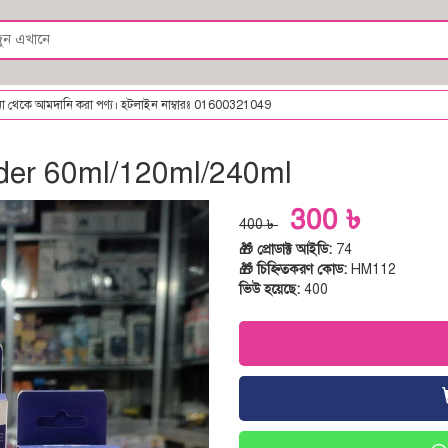
নি করা পণ্য। হটলাইন নাম্বারঃ 01600321049
der 60ml/120ml/240ml
300 ৳
400 ৳
🎁 প্রোডাক্ট আইডি:
74
🎁 চিহ্নিতকরণ কোড:
HM112
ভিউ হয়েছে:
400