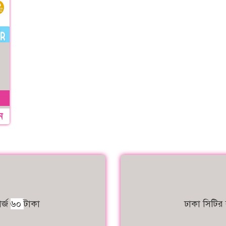
ন
র্জ
৬০
টাকা
ঢাকা সিটির 