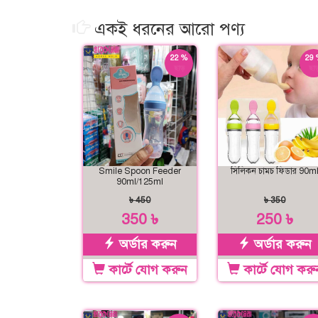
একই ধরনের আরো পণ্য
22 %
29 
ছাড়
ছাড
Smile Spoon Feeder
সিলিকন চামচ ফিডার 90m
90ml/125ml
৳ 450
৳ 350
350 ৳
250 ৳
অর্ডার করুন
অর্ডার করুন
কার্টে যোগ করুন
কার্টে যোগ করু