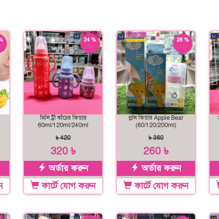
%
24 %
28 %
়
ছাড়
ছাড়
l
মিনি ট্রী কাঁচের ফিডার
গ্লাস ফিডার Apple Bear
60ml/120ml/240ml
(60/120/200ml)
৳ 420
৳ 360
320 ৳
260 ৳
অর্ডার করুন
অর্ডার করুন
ন
কার্টে যোগ করুন
কার্টে যোগ করুন