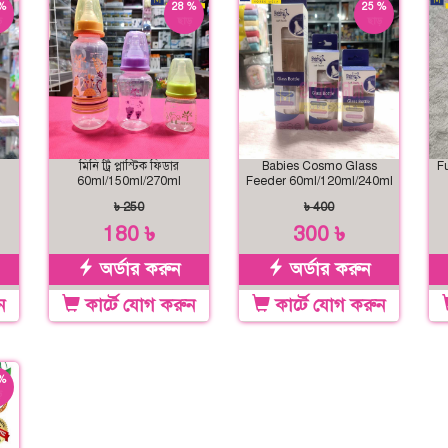
%
28 %
25 %
়
ছাড়
ছাড়
মিনি ট্রি প্লাস্টিক ফিডার
Babies Cosmo Glass
F
60ml/150ml/270ml
Feeder 60ml/120ml/240ml
৳ 250
৳ 400
180 ৳
300 ৳
অর্ডার করুন
অর্ডার করুন
ন
কার্টে যোগ করুন
কার্টে যোগ করুন
%
়