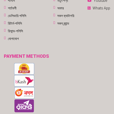
পলিসি
নতুন পণ্য
Youtube
শর্তাবলী
অফার
Whats App
ডেলিভারি পলিসি
সকল ক্যাটাগরি
রিটার্ন-পলিসি
সকল ব্র্যান্ড
রিফান্ড-পলিসি
যোগাযোগ
PAYMENT METHODS