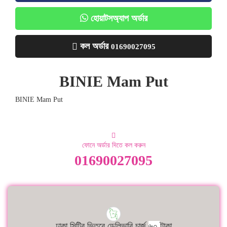
হোয়াটসঅ্যাপ অর্ডার
কল অর্ডার
01690027095
BINIE Mam Put
BINIE Mam Put
ফোনে অর্ডার দিতে কল করুন
01690027095
ঢাকা সিটির ভিতরে ডেলিভারি চার্জ
৬০
টাকা