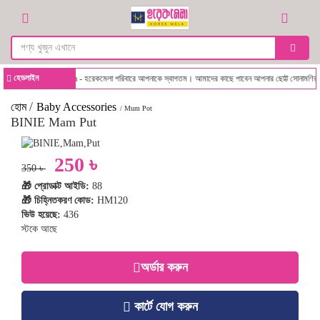
হেডলাইন
Horekmela - হরেকমেলা পরিবারে আপনাকে স্বাগতম। আমাদের কাছে পাবেন আপনার ছোট্ট সোনামণির জন্য
/
হোম
Baby Accessories
/ Mum Pot
BINIE Mam Put
250 ৳
350 ৳
🎁 প্রোডাক্ট আইডি:
88
🎁 চিহ্নিতকরণ কোড:
HM120
ভিউ হয়েছে:
436
স্টকে আছে
অর্ডার করুন
কার্টে যোগ করুন