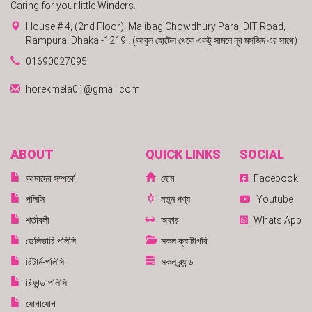
Caring for your little Winders.
House # 4, (2nd Floor), Malibag Chowdhury Para, DIT Road,
Rampura, Dhaka -1219 . (আবুল হোটেল থেকে একটু সামনে নূর মসজিদ এর সাথে)
01690027095
horekmela01@gmail.com
ABOUT
QUICK LINKS
SOCIAL
আমাদের সম্পর্কে
হোম
Facebook
পলিসি
নতুন পণ্য
Youtube
শর্তাবলী
অফার
Whats App
ডেলিভারি পলিসি
সকল ক্যাটাগরি
রিটার্ন-পলিসি
সকল ব্র্যান্ড
রিফান্ড-পলিসি
যোগাযোগ