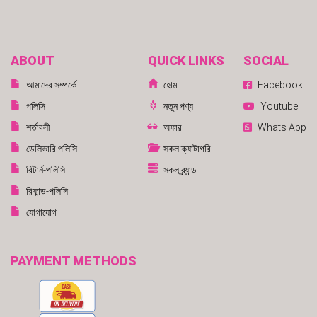
ABOUT
QUICK LINKS
SOCIAL
আমাদের সম্পর্কে
হোম
Facebook
পলিসি
নতুন পণ্য
Youtube
শর্তাবলী
অফার
Whats App
ডেলিভারি পলিসি
সকল ক্যাটাগরি
রিটার্ন-পলিসি
সকল ব্র্যান্ড
রিফান্ড-পলিসি
যোগাযোগ
PAYMENT METHODS