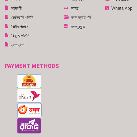
শর্তাবলী
অফার
Whats App
ডেলিভারি পলিসি
সকল ক্যাটাগরি
রিটার্ন-পলিসি
সকল ব্র্যান্ড
রিফান্ড-পলিসি
যোগাযোগ
PAYMENT METHODS